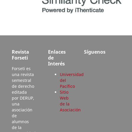
Revista
Enlaces
Síguenos
Forseti
de
Interés
Forseti es
una revista
Universidad
semestral
del
de derecho
Pacífico
editada
Sitio
por DERUP,
Web
una
de la
asociación
Asociación
de
alumnos
de la