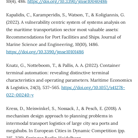
10(4), 486.
https://doi.org/10.3390/jmse10040486
Kapalidis, C., Karamperidis, S., Watson, T., & Koligiannis, G.
(2022). A vulnerability centric system of systems analysis on
the maritime transportation sector most valuable assets:
Recommendations for Port Facilities and Ships. Journal of
Marine Science and Engineering, 10(10), 1486.
https://doi.org/10.3390/jmse10101486
Knatz, G., Notteboom, T., & Pallis, A. A. (2022). Container
terminal automation: revealing distinctive terminal
characteristics and operating parameters. Maritime Economics
& Logistics, 24(3), 537–565.
https://doi.org/10.1057/s41278-
022-00240-y
Kress, D., Meiswinkel, S., Nossack, J., & Pesch, E. (2018). A
mechanism design approach to planning problems in
intermodal transport logistics of large city sea ports and
megahubs. In European Cities in Dynamic Competition (pp.
215–229). Springer Berlin Heidelberg.