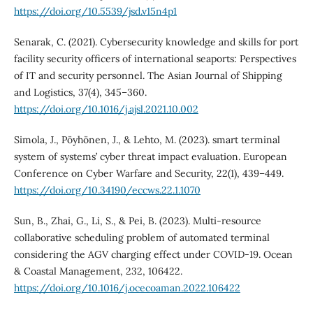
https://doi.org/10.5539/jsd.v15n4p1
Senarak, C. (2021). Cybersecurity knowledge and skills for port
facility security officers of international seaports: Perspectives
of IT and security personnel. The Asian Journal of Shipping
and Logistics, 37(4), 345–360.
https://doi.org/10.1016/j.ajsl.2021.10.002
Simola, J., Pöyhönen, J., & Lehto, M. (2023). smart terminal
system of systems’ cyber threat impact evaluation. European
Conference on Cyber Warfare and Security, 22(1), 439–449.
https://doi.org/10.34190/eccws.22.1.1070
Sun, B., Zhai, G., Li, S., & Pei, B. (2023). Multi-resource
collaborative scheduling problem of automated terminal
considering the AGV charging effect under COVID-19. Ocean
& Coastal Management, 232, 106422.
https://doi.org/10.1016/j.ocecoaman.2022.106422