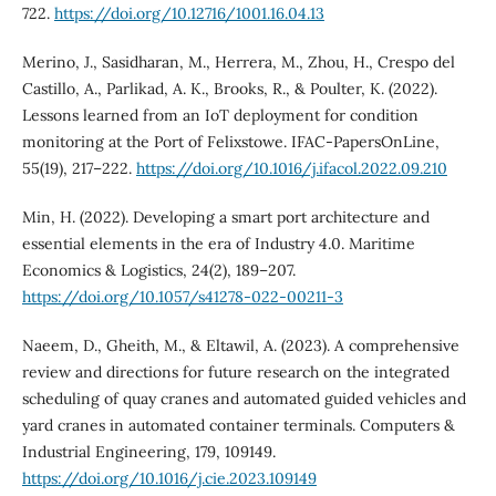
722.
https://doi.org/10.12716/1001.16.04.13
Merino, J., Sasidharan, M., Herrera, M., Zhou, H., Crespo del
Castillo, A., Parlikad, A. K., Brooks, R., & Poulter, K. (2022).
Lessons learned from an IoT deployment for condition
monitoring at the Port of Felixstowe. IFAC-PapersOnLine,
55(19), 217–222.
https://doi.org/10.1016/j.ifacol.2022.09.210
Min, H. (2022). Developing a smart port architecture and
essential elements in the era of Industry 4.0. Maritime
Economics & Logistics, 24(2), 189–207.
https://doi.org/10.1057/s41278-022-00211-3
Naeem, D., Gheith, M., & Eltawil, A. (2023). A comprehensive
review and directions for future research on the integrated
scheduling of quay cranes and automated guided vehicles and
yard cranes in automated container terminals. Computers &
Industrial Engineering, 179, 109149.
https://doi.org/10.1016/j.cie.2023.109149