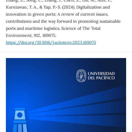
Zhang, Z., Song, C., Zhang, J., Chen, Z., Liu, M., Aziz, F.,
Kurniawan, T. A., & Yap, P.-S. (2024). Digitalization and
innovation in green ports: A review of current issues,
contributions and the way forward in promoting sustainable
ports and maritime logistics. Science of The Total
Environment, 912, 169075.
https://doi.org/10.1016/j.scitotenv.2023.169075