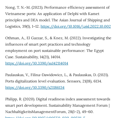
Nong, T. N.-M. (2023). Performance efficiency assessment of
Vietnamese ports: An application of Delphi with Kamet
principles and DEA model. The Asian Journal of Shipping and
Logistics, 39(1), 1–12.
https://doi.org/10.1016/j.ajsl.2022.10.002
Othman, A., El Gazzar, S., & Knez, M. (2022). Investigating the
influences of smart port practices and technology
employment on port sustainable performance: The Egypt
Case. Sustainability, 14(21), 14014.
https://doi.org/10.3390/su142114014
Paulauskas, V., Filina-Dawidowicz, L., & Paulauskas, D. (2021).
Ports digitalization level evaluation. Sensors, 21(18), 6134.
https://doi.org/10.3390/s21186134
Philipp, R. (2020). Digital readiness index assessment towards
smart port development. Sustainability Management Forum |
NachhaltigkeitsManagementForum, 28(1–2), 49–60.
https://doi.org/10.1007/s00550-020-00501-5