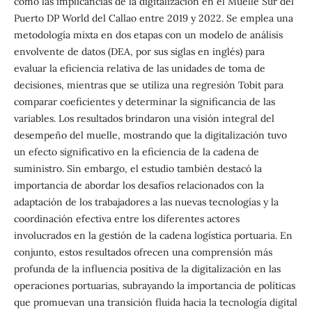
como las implicancias de la digitalización en el Muelle Sur del
Puerto DP World del Callao entre 2019 y 2022. Se emplea una
metodología mixta en dos etapas con un modelo de análisis
envolvente de datos (DEA, por sus siglas en inglés) para
evaluar la eficiencia relativa de las unidades de toma de
decisiones, mientras que se utiliza una regresión Tobit para
comparar coeficientes y determinar la significancia de las
variables. Los resultados brindaron una visión integral del
desempeño del muelle, mostrando que la digitalización tuvo
un efecto significativo en la eficiencia de la cadena de
suministro. Sin embargo, el estudio también destacó la
importancia de abordar los desafíos relacionados con la
adaptación de los trabajadores a las nuevas tecnologías y la
coordinación efectiva entre los diferentes actores
involucrados en la gestión de la cadena logística portuaria. En
conjunto, estos resultados ofrecen una comprensión más
profunda de la influencia positiva de la digitalización en las
operaciones portuarias, subrayando la importancia de políticas
que promuevan una transición fluida hacia la tecnología digital